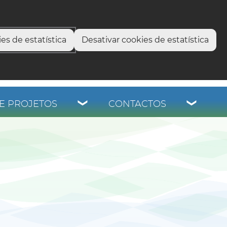
select language
▼
os
es de estatística
Desativar cookies de estatística
E PROJETOS
CONTACTOS