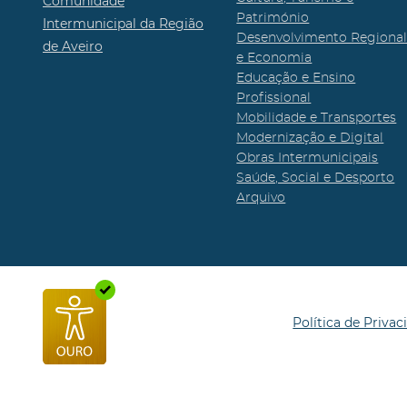
Comunidade
Património
Intermunicipal da Região
Desenvolvimento Regiona
de Aveiro
e Economia
Educação e Ensino
Profissional
Mobilidade e Transportes
Modernização e Digital
Obras Intermunicipais
Saúde, Social e Desporto
Arquivo
Política de Privac