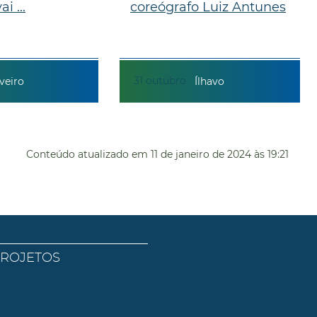
i ...
coreógrafo Luiz Antunes
31
outubro
veiro
Ílhavo
Conteúdo atualizado em
11 de janeiro de 2024
às 19:21
PROJETOS