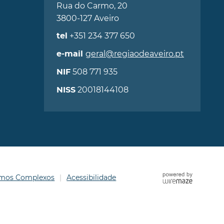
Rua do Carmo, 20
3800-127 Aveiro
+351 234 377 650
tel
geral@regiaodeaveiro.pt
e-mail
508 771 935
NIF
20018144108
NISS
ermos Complexos
Acessibilidade