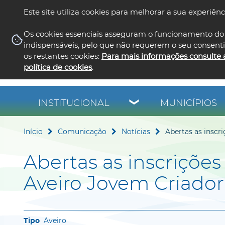
Este site utiliza cookies para melhorar a sua experiênc
Os cookies essenciais asseguram o funcionamento do 
indispensáveis, pelo que não requerem o seu consent
os restantes cookies:
Para mais informações consulte 
política de cookies
.
INSTITUCIONAL
MUNICÍPIOS
Início
Comunicação
Notícias
Abertas as inscr
Abertas as inscrições
Aveiro Jovem Criador
Aveiro