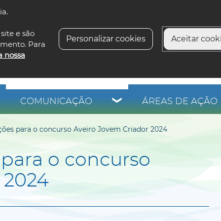
ia.
siga-n
site e são
Personalizar cookies
Aceitar cooki
imento. Para
a nossa
COMUNICAÇÃO
ÁREAS DE AÇÃO 
ições para o concurso Aveiro Jovem Criador 2024
 para o concurso
 2024