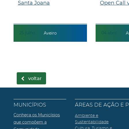
Santa Joana
Open Call va
25
julho
04
abril
Aveiro
A
voltar
MUNICÍPIOS
ÁREAS DE AÇÃO E 
Conheça os Municípios
Ambiente e
que compõem a
Sustentabilidade
Cultura, Turismo e