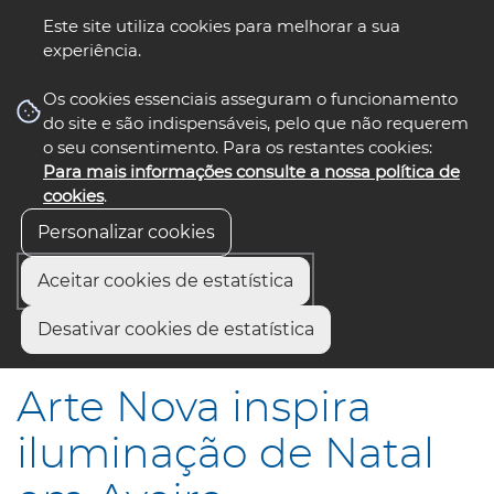
Este site utiliza cookies para melhorar a sua
experiência.
☰ Menu
Os cookies essenciais asseguram o funcionamento
do site e são indispensáveis, pelo que não requerem
o seu consentimento. Para os restantes cookies:
Para mais informações consulte a nossa política de
siga-nos
select language
▼
cookies
.
Personalizar cookies
Aceitar cookies de estatística
Início
Comunicação
Notícias
Desativar cookies de estatística
Arte Nova inspira iluminação de Natal em Aveiro
Arte Nova inspira
iluminação de Natal