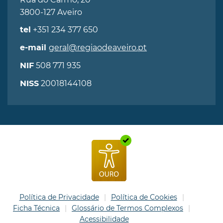
3800-127 Aveiro
+351 234 377 650
tel
geral@regiaodeaveiro.pt
e-mail
508 771 935
NIF
20018144108
NISS
Política de Privacidade
Política de Cookies
Ficha Técnica
Glossário de Termos Complexos
Acessibilidade