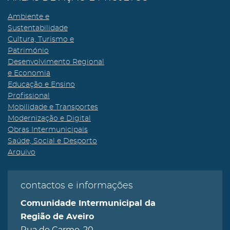
Ambiente e
Sustentabilidade
Cultura, Turismo e
Património
Desenvolvimento Regional
e Economia
Educação e Ensino
Profissional
Mobilidade e Transportes
Modernização e Digital
Obras Intermunicipais
Saúde, Social e Desporto
Arquivo
contactos e informações
Comunidade Intermunicipal da
Região de Aveiro
Rua do Carmo, 20