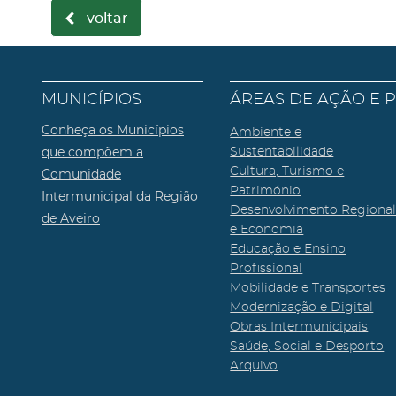
voltar
MUNICÍPIOS
ÁREAS DE AÇÃO E 
Conheça os Municípios
Ambiente e
que compõem a
Sustentabilidade
Cultura, Turismo e
Comunidade
Património
Intermunicipal da Região
Desenvolvimento Regiona
de Aveiro
e Economia
Educação e Ensino
Profissional
Mobilidade e Transportes
Modernização e Digital
Obras Intermunicipais
Saúde, Social e Desporto
Arquivo