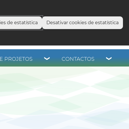
select language
▼
os
es de estatística
Desativar cookies de estatística
E PROJETOS
CONTACTOS