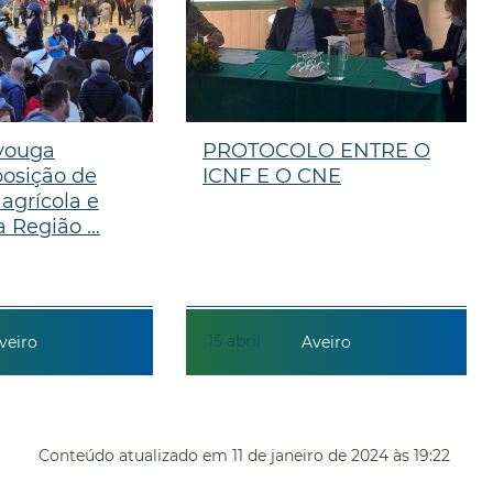
vouga
PROTOCOLO ENTRE O
osição de
ICNF E O CNE
 agrícola e
 Região ...
15
abril
veiro
Aveiro
Conteúdo atualizado em
11 de janeiro de 2024
às 19:22