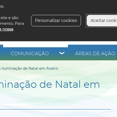
ia.
siga-n
site e são
Personalizar cookies
Aceitar cooki
imento. Para
a nossa
COMUNICAÇÃO
ÁREAS DE AÇÃO 
a iluminação de Natal em Aveiro
uminação de Natal em