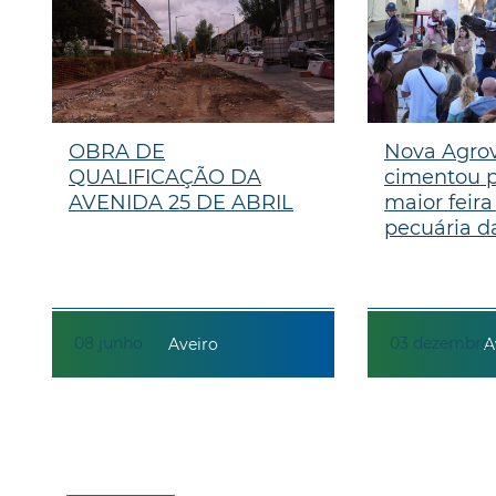
OBRA DE
Nova Agro
QUALIFICAÇÃO DA
cimentou p
AVENIDA 25 DE ABRIL
maior feira
pecuária da
08
junho
03
dezembro
Aveiro
A