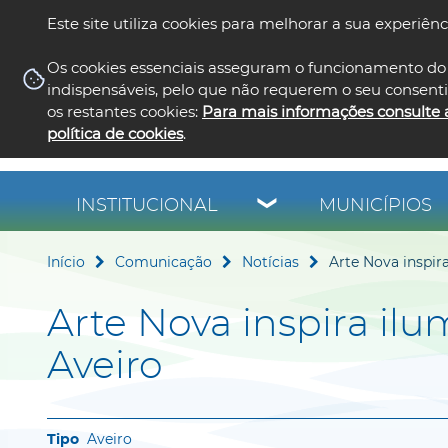
Este site utiliza cookies para melhorar a sua experiênc
Os cookies essenciais asseguram o funcionamento do 
indispensáveis, pelo que não requerem o seu consent
os restantes cookies:
Para mais informações consulte 
política de cookies
.
INSTITUCIONAL
MUNICÍPIOS
Início
Comunicação
Notícias
Arte Nova inspir
Arte Nova inspira il
Aveiro
Aveiro