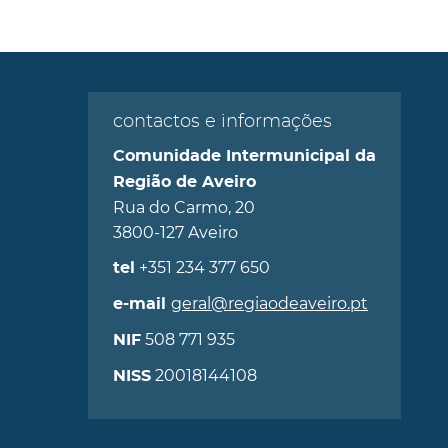
contactos e informações
Comunidade Intermunicipal da
Região de Aveiro
Rua do Carmo, 20
3800-127 Aveiro
+351 234 377 650
tel
geral@regiaodeaveiro.pt
e-mail
508 771 935
NIF
20018144108
NISS