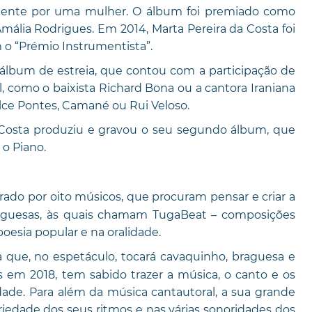
amente por uma mulher. O álbum foi premiado como
ália Rodrigues. Em 2014, Marta Pereira da Costa foi
 o “Prémio Instrumentista”.
álbum de estreia, que contou com a participação de
como o baixista Richard Bona ou a cantora Iraniana
ulce Pontes, Camané ou Rui Veloso.
 Costa produziu e gravou o seu segundo álbum, que
o Piano.
o por oito músicos, que procuram pensar e criar a
rtuguesas, às quais chamam TugaBeat – composições
poesia popular e na oralidade.
 que, no espetáculo, tocará cavaquinho, braguesa e
s em 2018, tem sabido trazer a música, o canto e os
ade. Para além da música cantautoral, a sua grande
riedade dos seus ritmos e nas várias sonoridades dos