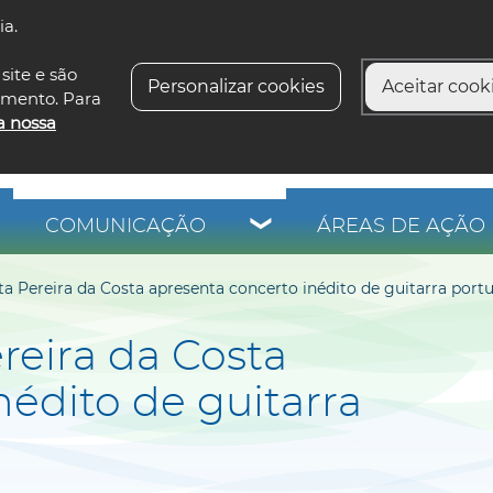
ia.
siga-n
site e são
Personalizar cookies
Aceitar cooki
imento. Para
a nossa
COMUNICAÇÃO
ÁREAS DE AÇÃO 
ta Pereira da Costa apresenta concerto inédito de guitarra port
reira da Costa
nédito de guitarra