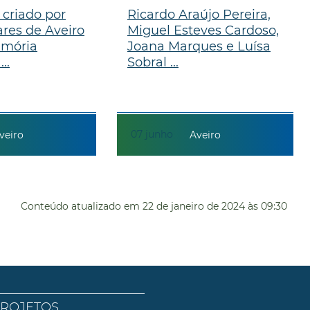
 criado por
Ricardo Araújo Pereira,
ares de Aveiro
Miguel Esteves Cardoso,
emória
Joana Marques e Luísa
..
Sobral ...
07
junho
veiro
Aveiro
Conteúdo atualizado em
22 de janeiro de 2024
às 09:30
PROJETOS