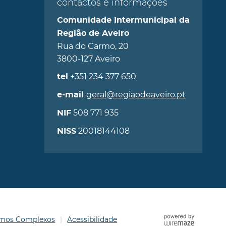
contactos e informações
Comunidade Intermunicipal da
Região de Aveiro
Rua do Carmo, 20
3800-127 Aveiro
+351 234 377 650
tel
geral@regiaodeaveiro.pt
e-mail
508 771 935
NIF
20018144108
NISS
ermos Complexos
Acessibilidade