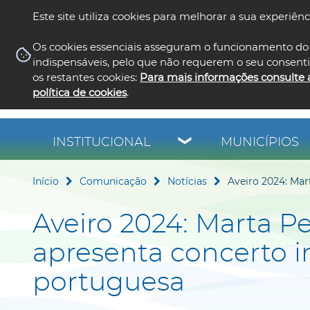
Este site utiliza cookies para melhorar a sua experiênc
Os cookies essenciais asseguram o funcionamento do 
indispensáveis, pelo que não requerem o seu consent
os restantes cookies:
Para mais informações consulte 
política de cookies
.
INSTITUCIONAL
MUNICÍPIOS
Início
Comunicação
Notícias
Aveiro 2024: Mar
Aveiro 2024: Marta Pe
apresenta concerto i
portuguesa