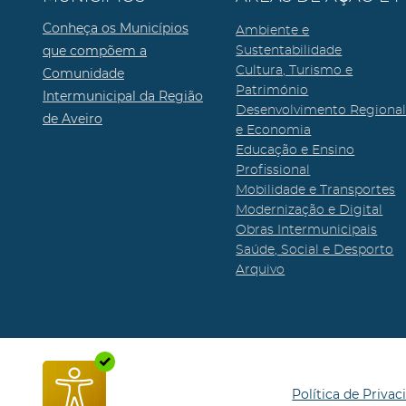
Conheça os Municípios
Ambiente e
que compõem a
Sustentabilidade
Cultura, Turismo e
Comunidade
Património
Intermunicipal da Região
Desenvolvimento Regiona
de Aveiro
e Economia
Educação e Ensino
Profissional
Mobilidade e Transportes
Modernização e Digital
Obras Intermunicipais
Saúde, Social e Desporto
Arquivo
Política de Privac