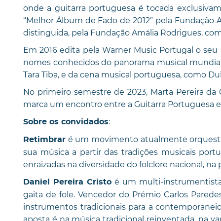
onde a guitarra portuguesa é tocada exclusiv
“Melhor Álbum de Fado de 2012” pela Fundação Am
distinguida, pela Fundação Amália Rodrigues, com
Em 2016 edita pela Warner Music Portugal o seu 
nomes conhecidos do panorama musical mundial, 
Tara Tiba, e da cena musical portuguesa, como D
No primeiro semestre de 2023, Marta Pereira da
marca um encontro entre a Guitarra Portuguesa e 
:
Sobre os convidados
é um movimento atualmente orquestrad
Retimbrar
sua música a partir das tradições musicais po
enraizadas na diversidade do folclore nacional, na 
é um multi-instrumentista
Daniel Pereira Cristo
gaita de fole. Vencedor do Prémio Carlos Parede
instrumentos tradicionais para a contemporaneid
aposta é na música tradicional reinventada, na va