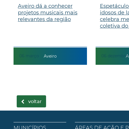
Aveiro dá a conhecer
Espetáculo
projetos musicais mais
idosos de l
relevantes da região
celebra m
coletiva do .
06
março
06
dezembro
Aveiro
A
voltar
MUNICÍPIOS
ÁREAS DE AÇÃO E 