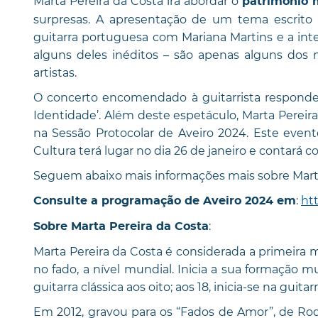
Marta Pereira da Costa irá abordar o
património 
surpresas. A apresentação de um tema escrito
guitarra portuguesa com Mariana Martins e a inte
alguns deles inéditos – são apenas alguns do
artistas.
O concerto encomendado à guitarrista responde a
Identidade’. Além deste espetáculo, Marta Pereir
na Sessão Protocolar de Aveiro 2024. Este even
Cultura terá lugar no dia 26 de janeiro e contará 
Seguem abaixo mais informações mais sobre Marta
:
ht
Consulte a programação de Aveiro 2024 em
:
Sobre Marta Pereira da Costa
Marta Pereira da Costa é considerada a primeira 
no fado, a nível mundial. Inicia a sua formação m
guitarra clássica aos oito; aos 18, inicia-se na guita
Em 2012, gravou para os “Fados de Amor”, de Rodri