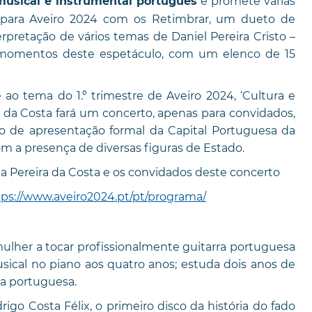
e promete várias
musical e instrumental português
 para Aveiro 2024 com os Retimbrar, um dueto de
rpretação de vários temas de Daniel Pereira Cristo –
s momentos deste espetáculo, com um elenco de 15
o tema do 1.º trimestre de Aveiro 2024, ‘Cultura e
a da Costa fará um concerto, apenas para convidados,
to de apresentação formal da Capital Portuguesa da
com a presença de diversas figuras de Estado.
 Pereira da Costa e os convidados deste concerto
tps://www.aveiro2024.pt/pt/programa/
mulher a tocar profissionalmente guitarra portuguesa
usical no piano aos quatro anos; estuda dois anos de
rra portuguesa.
go Costa Félix, o primeiro disco da história do fado