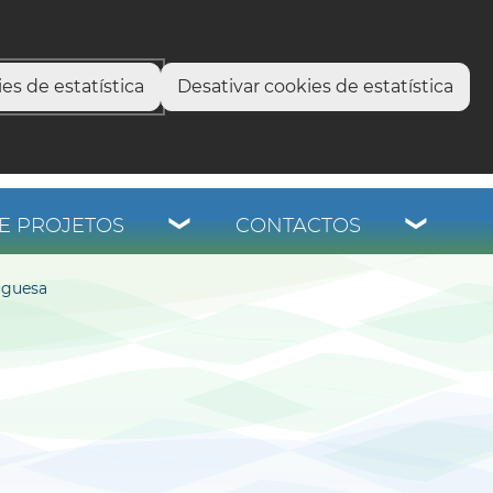
select language
▼
os
es de estatística
Desativar cookies de estatística
E PROJETOS
CONTACTOS
uguesa