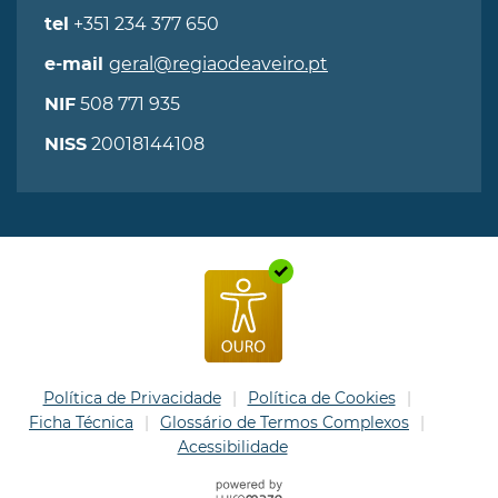
+351 234 377 650
tel
geral@regiaodeaveiro.pt
e-mail
508 771 935
NIF
20018144108
NISS
Política de Privacidade
Política de Cookies
Ficha Técnica
Glossário de Termos Complexos
Acessibilidade