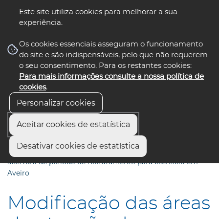
Este site utiliza cookies para melhorar a sua
experiência.
☰ Menu
Os cookies essenciais asseguram o funcionamento
do site e são indispensáveis, pelo que não requerem
o seu consentimento. Para os restantes cookies:
Para mais informações consulte a nossa política de
siga-nos
select language
▼
cookies
.
Personalizar cookies
Aceitar cookies de estatística
Início
Comunicação
Notícias
Desativar cookies de estatística
Modificação das áreas de atuação dos Guardas-Noturnos e
abertura de período de recrutamento para exercício em
Aveiro
Modificação das áreas