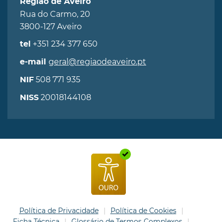
Região de Aveiro
Rua do Carmo, 20
3800-127 Aveiro
+351 234 377 650
tel
geral@regiaodeaveiro.pt
e-mail
508 771 935
NIF
20018144108
NISS
Política de Privacidade
Política de Cookies
Ficha Técnica
Glossário de Termos Complexos