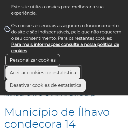
Este site utiliza cookies para melhorar a sua
experiência.
☰ Menu
Os cookies essenciais asseguram o funcionamento
do site e são indispensáveis, pelo que não requerem
o seu consentimento. Para os restantes cookies:
Para mais informações consulte a nossa política de
siga-nos
select language
▼
cookies
.
Personalizar cookies
Aceitar cookies de estatística
Início
Comunicação
Notícias
Desativar cookies de estatística
Município de Ílhavo condecora 14 personalidades e assinala
os 50 anos do 25 de abril no Feriado Municipal
Município de Ílhavo
condecora 14