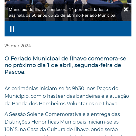
Município de Ílhavo condecora 14 personalidades e
assinala os 50 anos do 25 de abril no Feriado Municipal
25
mar
2024
O Feriado Municipal de Ílhavo comemora-se
no próximo dia 1 de abril, segunda-feira de
Páscoa.
As cerimónias iniciam-se às 9h30, nos Paços do
Município, com o hastear das bandeiras e a atuação
da Banda dos Bombeiros Voluntários de Ílhavo.
A Sessão Solene Comemorativa e a entrega das
Distinções Honoríficas Municipais iniciam-se às
10h15, na Casa da Cultura de Ílhavo, onde serão