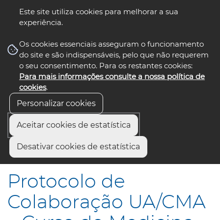
Este site utiliza cookies para melhorar a sua
experiência.
☰ Menu
Os cookies essenciais asseguram o funcionamento
do site e são indispensáveis, pelo que não requerem
o seu consentimento. Para os restantes cookies:
Para mais informações consulte a nossa política de
siga-nos
select language
▼
cookies
.
Personalizar cookies
Aceitar cookies de estatística
Início
Comunicação
Notícias
Desativar cookies de estatística
Protocolo de Colaboração UA/CMA – Curso de Medicina
Protocolo de
Colaboração UA/CMA