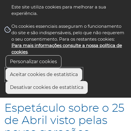
Este site utiliza cookies para melhorar a sua
experiência.
☰ Menu
Os cookies essenciais asseguram o funcionamento
do site e são indispensáveis, pelo que não requerem
o seu consentimento. Para os restantes cookies:
Para mais informações consulte a nossa política de
siga-nos
select language
▼
cookies
.
Personalizar cookies
Aceitar cookies de estatística
Início
Comunicação
Notícias
Desativar cookies de estatística
Espetáculo sobre o 25 de Abril visto pelas novas gerações
Espetáculo sobre o 25
de Abril visto pelas