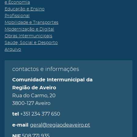
e Economia
Educação e Ensino
Profissional
Mobilidade e Transportes
Modernização e Digital
Obras Intermunicipais
Saúde, Social e Desporto
Arquivo
contactos e informações
Comunidade Intermunicipal da
Região de Aveiro
Rua do Carmo, 20
3800-127 Aveiro
+351 234 377 650
tel
geral@regiaodeaveiro.pt
e-mail
508 771 935
NIF