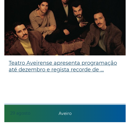
Teatro Aveirense apresenta programação
até dezembro e regista recorde de ...
29
agosto
Aveiro