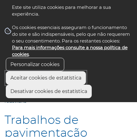
Este site utiliza cookies para melhorar a sua
experiência.
☰ Menu
Os cookies essenciais asseguram o funcionamento
do site e são indispensáveis, pelo que não requerem
o seu consentimento. Para os restantes cookies:
Para mais informações consulte a nossa política de
siga-nos
select language
▼
cookies
.
Personalizar cookies
Aceitar cookies de estatística
Início
Comunicação
Notícias
Desativar cookies de estatística
Trabalhos de pavimentação condicionam circulação
rodoviária
Trabalhos de
pavimentação