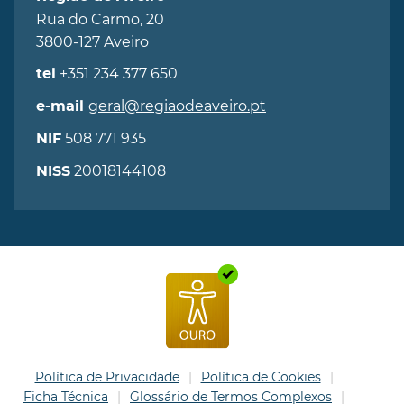
Rua do Carmo, 20
3800-127 Aveiro
+351 234 377 650
tel
geral@regiaodeaveiro.pt
e-mail
508 771 935
NIF
20018144108
NISS
Política de Privacidade
Política de Cookies
Ficha Técnica
Glossário de Termos Complexos