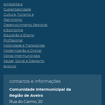
Ambiente e
Sustentabilidade
Cultura, Turismo e
Património
Desenvolvimento Regional
e Economia
Educação e Ensino
Profissional
Mobilidade e Transportes
Modernização e Digital
Obras Intermunicipais
Saúde, Social e Desporto
Arquivo
contactos e informações
Comunidade Intermunicipal da
Região de Aveiro
Rua do Carmo, 20