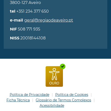
3800-127 Aveiro
+351 234 377 650
tel
geral@regiaodeaveiro.pt
e-mail
508 771 935
NIF
20018144108
NISS
Política de Privacidade
Política de Cookies
Ficha Técnica
Glossário de Termos Complexos
Acessibilidade