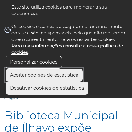
Este site utiliza cookies para melhorar a sua
experiência.
☰ Menu
Os cookies essenciais asseguram o funcionamento
do site e são indispensáveis, pelo que não requerem
o seu consentimento. Para os restantes cookies:
Para mais informações consulte a nossa política de
siga-nos
select language
▼
cookies
.
Personalizar cookies
Aceitar cookies de estatística
Início
Comunicação
Notícias
Desativar cookies de estatística
Biblioteca Municipal de Ílhavo expõe “Peças Literárias Vista
Alegre”
Biblioteca Municipal
de Ílhavo expõe