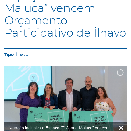
Maluca” vencem
Orçamento
Participativo de Ílhavo
Ílhavo
Natação inclusiva e Espaço “Ti Joana Maluca” vencem