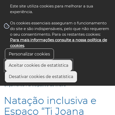
Este site utiliza cookies para melhorar a sua
experiência.
☰ Menu
Os cookies essenciais asseguram o funcionamento
do site e são indispensáveis, pelo que não requerem
o seu consentimento. Para os restantes cookies:
Para mais informações consulte a nossa política de
siga-nos
select language
▼
cookies
.
Personalizar cookies
Aceitar cookies de estatística
Início
Comunicação
Notícias
Desativar cookies de estatística
Natação inclusiva e Espaço “Ti Joana Maluca” vencem
Orçamento Participativo de Ílhavo
Natação inclusiva e
Espaço “Ti Joana