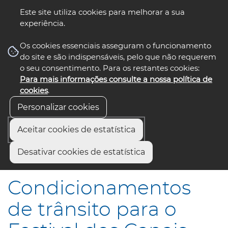
Este site utiliza cookies para melhorar a sua
experiência.
☰ Menu
Os cookies essenciais asseguram o funcionamento
do site e são indispensáveis, pelo que não requerem
o seu consentimento. Para os restantes cookies:
Para mais informações consulte a nossa política de
siga-nos
select language
▼
cookies
.
Personalizar cookies
Aceitar cookies de estatística
Início
Comunicação
Notícias
Desativar cookies de estatística
Condicionamentos de trânsito para o Festival dos Canais
Condicionamentos
de trânsito para o