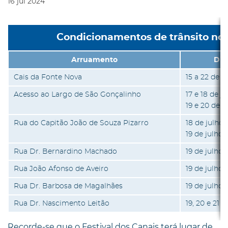
16
jul
2024
Condicionamentos de trânsito no 
Arruamento
Dia(
Cais da Fonte Nova
15 a 22 de j
Acesso ao Largo de São Gonçalinho
17 e 18 de j
19 e 20 de j
Rua do Capitão João de Souza Pizarro
18 de julho
19 de julho
Rua Dr. Bernardino Machado
19 de julho
Rua João Afonso de Aveiro
19 de julho
Rua Dr. Barbosa de Magalhães
19 de julho
Rua Dr. Nascimento Leitão
19, 20 e 21 d
Recorde-se que o Festival dos Canais terá lugar de