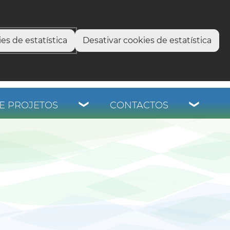
select language
▼
os
es de estatística
Desativar cookies de estatística
E PROJETOS
CONTACTOS