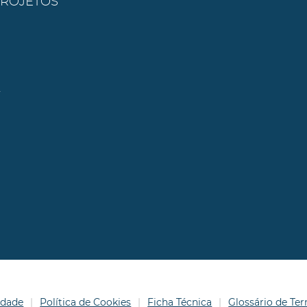
PROJETOS
l
idade
Política de Cookies
Ficha Técnica
Glossário de T