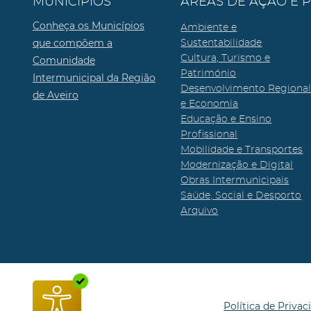
MUNICÍPIOS
ÁREAS DE AÇÃO E 
Conheça os Municípios
Ambiente e
que compõem a
Sustentabilidade
Cultura, Turismo e
Comunidade
Património
Intermunicipal da Região
Desenvolvimento Regiona
de Aveiro
e Economia
Educação e Ensino
Profissional
Mobilidade e Transportes
Modernização e Digital
Obras Intermunicipais
Saúde, Social e Desporto
Arquivo
Política de Privac