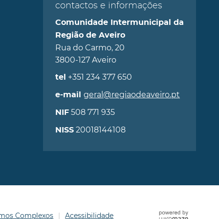
contactos e informações
Comunidade Intermunicipal da
Região de Aveiro
Rua do Carmo, 20
3800-127 Aveiro
+351 234 377 650
tel
geral@regiaodeaveiro.pt
e-mail
508 771 935
NIF
20018144108
NISS
ermos Complexos
Acessibilidade