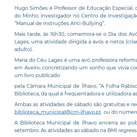
Hugo Simões é Professor de Educação Especial, 
do Minho, investigador no Centro de Investigaçã
“Manual de Instruções Anti-Bullying”.
Mais tarde, às 16h30, comemora-se o Dia dos Avó
Lages, uma atividade dirigida a avós e netos (cr
adulto).
Maria do Céu Lages é uma avó, professora reforma
em Aveiro, concretizando um sonho que vivia cons
um livro publicado
pela Câmara Municipal de Ílhavo, “A Folha Rabisc
Biblioteca, da qual é frequentadora e utilizadora a
Ambas as atividades de sábado são gratuitas e req
biblioteca_municipal@cm-ilhavo.pt
ou do número 
A Biblioteca Municipal de Ílhavo encerra ao pú
setembro. As atividades ao sábado na BMI regres