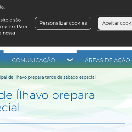
ia.
siga-n
site e são
Personalizar cookies
Aceitar cooki
imento. Para
a nossa
COMUNICAÇÃO
ÁREAS DE AÇÃO 
ipal de Ílhavo prepara tarde de sábado especial
de Ílhavo prepara
cial