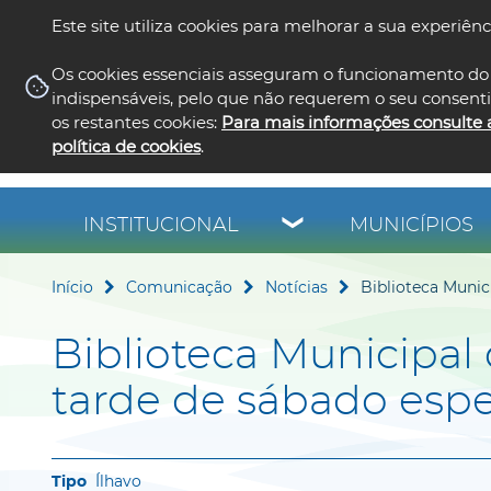
Este site utiliza cookies para melhorar a sua experiênc
Os cookies essenciais asseguram o funcionamento do 
indispensáveis, pelo que não requerem o seu consent
os restantes cookies:
Para mais informações consulte 
política de cookies
.
INSTITUCIONAL
MUNICÍPIOS
Início
Comunicação
Notícias
Biblioteca Munic
Biblioteca Municipal 
tarde de sábado espe
Ílhavo