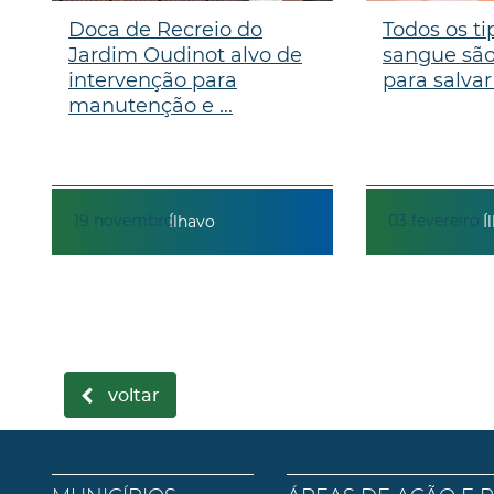
Doca de Recreio do
Todos os ti
Jardim Oudinot alvo de
sangue são
intervenção para
para salvar
manutenção e ...
19
novembro
03
fevereiro
Ílhavo
Í
voltar