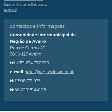
Saúde, Social e Desporto
Arquivo
contactos e informações
Comunidade Intermunicipal da
Região de Aveiro
Rua do Carmo, 20
3800-127 Aveiro
+351 234 377 650
tel
geral@regiaodeaveiro.pt
e-mail
508 771 935
NIF
20018144108
NISS