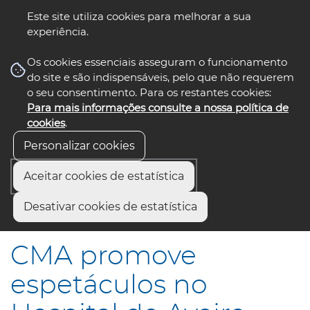
Este site utiliza cookies para melhorar a sua
experiência.
☰ Menu
Os cookies essenciais asseguram o funcionamento
do site e são indispensáveis, pelo que não requerem
o seu consentimento. Para os restantes cookies:
Para mais informações consulte a nossa política de
siga-nos
select language
▼
cookies
.
Personalizar cookies
Aceitar cookies de estatística
Início
Comunicação
Notícias
Desativar cookies de estatística
CMA promove espetáculos no Hospital de Aveiro
CMA promove
espetáculos no