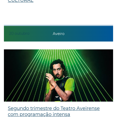
CULTURAL
20
outubro
Aveiro
Segundo trimestre do Teatro Aveirense
com programação intensa