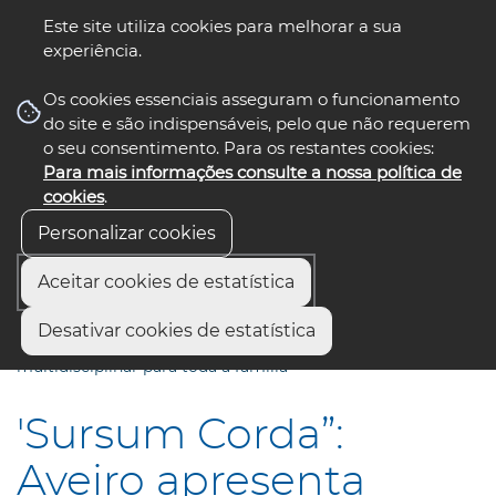
Este site utiliza cookies para melhorar a sua
experiência.
☰ Menu
Os cookies essenciais asseguram o funcionamento
do site e são indispensáveis, pelo que não requerem
o seu consentimento. Para os restantes cookies:
Para mais informações consulte a nossa política de
siga-nos
select language
▼
cookies
.
Personalizar cookies
Aceitar cookies de estatística
Início
Comunicação
Notícias
Desativar cookies de estatística
"Sursum Corda”: Aveiro apresenta espetáculo
multidisciplinar para toda a família
'Sursum Corda”:
Aveiro apresenta