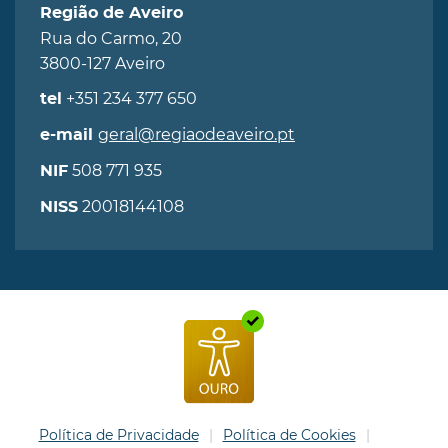
Região de Aveiro
Rua do Carmo, 20
3800-127 Aveiro
+351 234 377 650
tel
geral@regiaodeaveiro.pt
e-mail
508 771 935
NIF
20018144108
NISS
Política de Privacidade
Política de Cookies