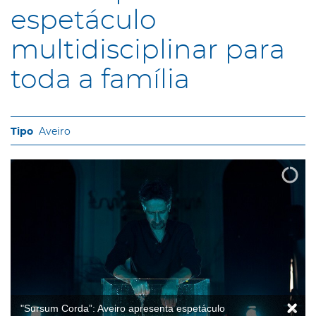
espetáculo
multidisciplinar para
toda a família
Aveiro
"Sursum Corda”: Aveiro apresenta espetáculo