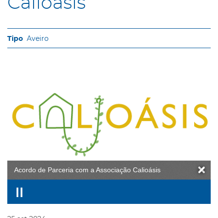
Calioásis
Aveiro
Acordo de Parceria com a Associação Calioásis