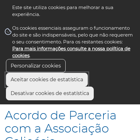
Este site utiliza cookies para melhorar a sua
experiência.
☰ Menu
Os cookies essenciais asseguram o funcionamento
do site e são indispensáveis, pelo que não requerem
o seu consentimento. Para os restantes cookies:
Para mais informações consulte a nossa política de
siga-nos
select language
▼
cookies
.
Personalizar cookies
Aceitar cookies de estatística
Início
Comunicação
Notícias
Desativar cookies de estatística
Acordo de Parceria com a Associação Calioásis
Acordo de Parceria
com a Associação