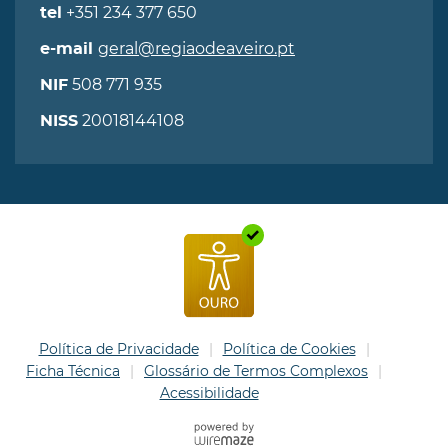
+351 234 377 650
tel
geral@regiaodeaveiro.pt
e-mail
508 771 935
NIF
20018144108
NISS
Política de Privacidade
Política de Cookies
Ficha Técnica
Glossário de Termos Complexos
Acessibilidade