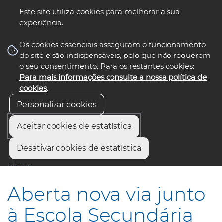
Este site utiliza cookies para melhorar a sua
experiência.
☰ Menu
Os cookies essenciais asseguram o funcionamento
do site e são indispensáveis, pelo que não requerem
o seu consentimento. Para os restantes cookies:
Para mais informações consulte a nossa política de
siga-nos
select language
▼
cookies
.
Personalizar cookies
Aceitar cookies de estatística
Início
Comunicação
Notícias
Desativar cookies de estatística
Aberta nova via junto à Escola Secundária da Gafanha da
Nazaré
Aberta nova via junto
à Escola Secundária