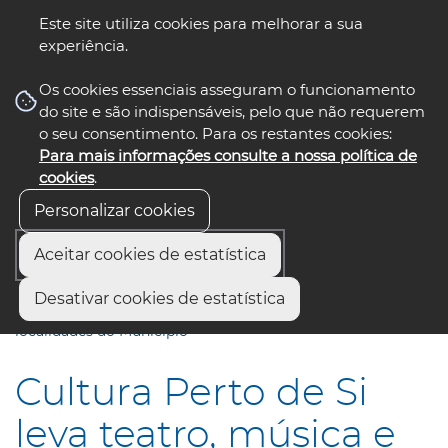
Este site utiliza cookies para melhorar a sua
experiência.
☰ Menu
Os cookies essenciais asseguram o funcionamento
do site e são indispensáveis, pelo que não requerem
o seu consentimento. Para os restantes cookies:
Para mais informações consulte a nossa política de
siga-nos
select language
▼
cookies
.
Personalizar cookies
Aceitar cookies de estatística
Início
Comunicação
Notícias
Desativar cookies de estatística
Cultura Perto de Si leva teatro, música e cinema a quatro
localidades do Município
Cultura Perto de Si
leva teatro, música e