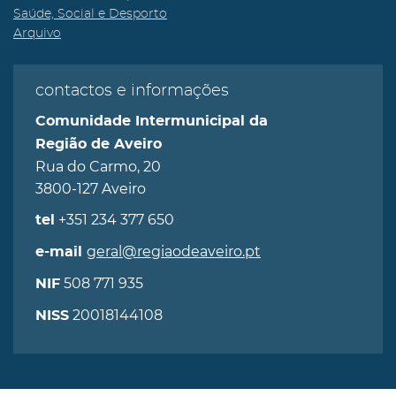
Saúde, Social e Desporto
Arquivo
contactos e informações
Comunidade Intermunicipal da
Região de Aveiro
Rua do Carmo, 20
3800-127 Aveiro
+351 234 377 650
tel
geral@regiaodeaveiro.pt
e-mail
508 771 935
NIF
20018144108
NISS