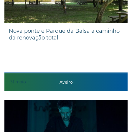
Nova ponte e Parque da Balsa a caminho
da renovação total
31
maio
Aveiro