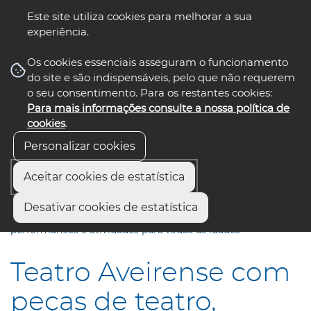
Este site utiliza cookies para melhorar a sua
experiência.
☰ Menu
Os cookies essenciais asseguram o funcionamento
do site e são indispensáveis, pelo que não requerem
o seu consentimento. Para os restantes cookies:
Para mais informações consulte a nossa política de
siga-nos
select language
▼
cookies
.
Personalizar cookies
Aceitar cookies de estatística
Início
Comunicação
Notícias
Desativar cookies de estatística
Teatro Aveirense com peças de teatro, música, dança,
performances e atividades para todas as idades
Teatro Aveirense com
peças de teatro,