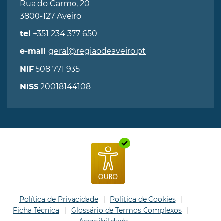
Rua do Carmo, 20
3800-127 Aveiro
+351 234 377 650
tel
geral@regiaodeaveiro.pt
e-mail
508 771 935
NIF
20018144108
NISS
Política de Privacidade
Política de Cookies
Ficha Técnica
Glossário de Termos Complexos