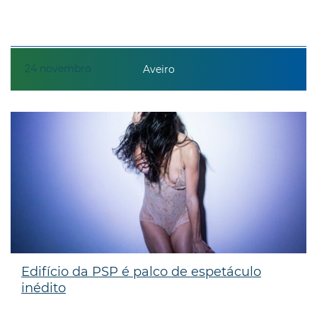
24
novembro
Aveiro
Edifício da PSP é palco de espetáculo
inédito