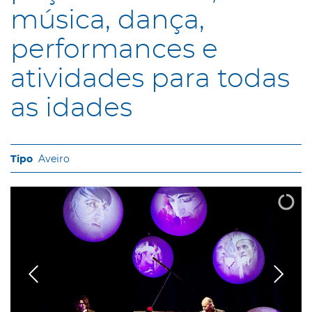
música, dança,
performances e
atividades para todas
as idades
Aveiro