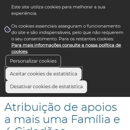
Este site utiliza cookies para melhorar a sua
experiência.
☰ Menu
Os cookies essenciais asseguram o funcionamento
do site e são indispensáveis, pelo que não requerem
o seu consentimento. Para os restantes cookies:
Para mais informações consulte a nossa política de
siga-nos
select language
▼
cookies
.
Personalizar cookies
Aceitar cookies de estatística
Início
Comunicação
Notícias
Desativar cookies de estatística
Atribuição de apoios a mais uma Família e 4 Cidadãos
Atribuição de apoios
a mais uma Família e