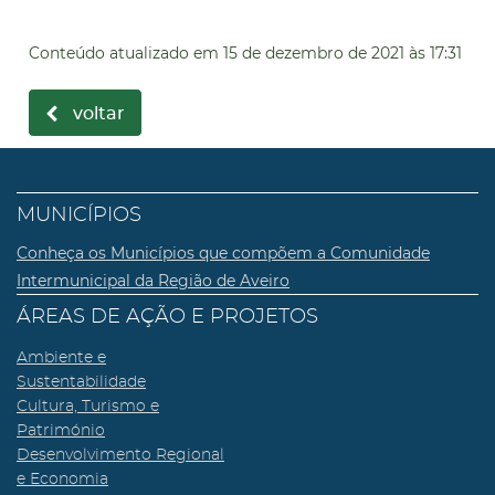
Conteúdo atualizado em
15 de dezembro de 2021
às 17:31
voltar
MUNICÍPIOS
Conheça os Municípios que compõem a Comunidade
Intermunicipal da Região de Aveiro
ÁREAS DE AÇÃO E PROJETOS
Ambiente e
Sustentabilidade
Cultura, Turismo e
Património
Desenvolvimento Regional
e Economia