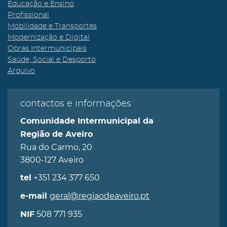
Educação e Ensino
Profissional
Mobilidade e Transportes
Modernização e Digital
Obras Intermunicipais
Saúde, Social e Desporto
Arquivo
contactos e informações
Comunidade Intermunicipal da
Região de Aveiro
Rua do Carmo, 20
3800-127 Aveiro
+351 234 377 650
tel
geral@regiaodeaveiro.pt
e-mail
508 771 935
NIF