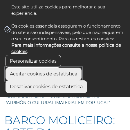
Este site utiliza cookies para melhorar a sua
experiência.
☰ Menu
Os cookies essenciais asseguram o funcionamento
do site e são indispensáveis, pelo que não requerem
o seu consentimento. Para os restantes cookies:
Para mais informações consulte a nossa política de
siga-nos
select language
▼
cookies
.
Personalizar cookies
Aceitar cookies de estatística
Início
Comunicação
Notícias
Desativar cookies de estatística
BARCO MOLICEIRO: ARTE DA CARPINTARIA NAVAL DA
REGIÃO DE AVEIRO - “CUIDAR E VALORIZAR O
PATRIMÓNIO CULTURAL IMATERIAL EM PORTUGAL”
BARCO MOLICEIRO: