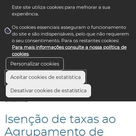
Este site utiliza cookies para melhorar a sua
experiência.
☰ Menu
Os cookies essenciais asseguram o funcionamento
do site e são indispensáveis, pelo que não requerem
o seu consentimento. Para os restantes cookies:
Para mais informações consulte a nossa política de
siga-nos
select language
▼
cookies
.
Personalizar cookies
Aceitar cookies de estatística
Início
Comunicação
Notícias
Desativar cookies de estatística
Isenção de taxas ao Agrupamento de Escuteiros de
Oliveirinha
Isenção de taxas ao
Agrupamento de