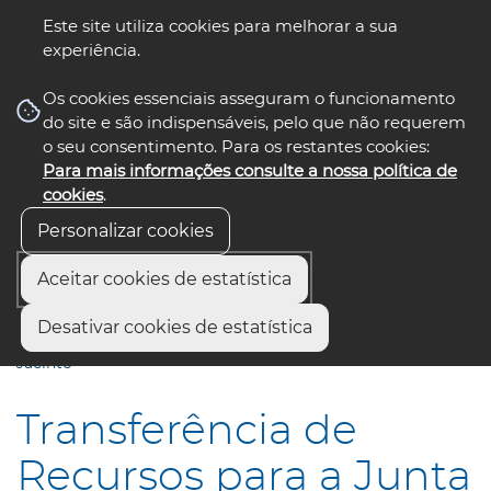
Este site utiliza cookies para melhorar a sua
experiência.
☰ Menu
Os cookies essenciais asseguram o funcionamento
do site e são indispensáveis, pelo que não requerem
o seu consentimento. Para os restantes cookies:
Para mais informações consulte a nossa política de
siga-nos
select language
▼
cookies
.
Personalizar cookies
Aceitar cookies de estatística
Início
Comunicação
Notícias
Desativar cookies de estatística
Transferência de Recursos para a Junta de Freguesia de São
Jacinto
Transferência de
Recursos para a Junta