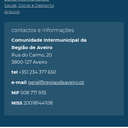
Saúde, Social e Desporto
Arquivo
contactos e informações
Comunidade Intermunicipal da
Região de Aveiro
Rua do Carmo, 20
3800-127 Aveiro
+351 234 377 650
tel
geral@regiaodeaveiro.pt
e-mail
508 771 935
NIF
20018144108
NISS