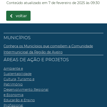
Conteúdo atualizado em
7 de fevereiro de 2025
às 09:30
voltar
MUNICÍPIOS
Conheça os Municípios que compõem a Comunidade
Intermunicipal da Região de Aveiro
ÁREAS DE AÇÃO E PROJETOS
Ambiente e
Sustentabilidade
Cultura, Turismo e
Património
Desenvolvimento Regional
e Economia
Educação e Ensino
Profissional