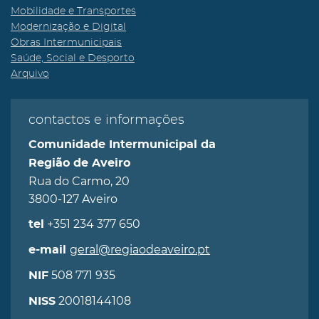
Mobilidade e Transportes
Modernização e Digital
Obras Intermunicipais
Saúde, Social e Desporto
Arquivo
contactos e informações
Comunidade Intermunicipal da
Região de Aveiro
Rua do Carmo, 20
3800-127 Aveiro
+351 234 377 650
tel
geral@regiaodeaveiro.pt
e-mail
508 771 935
NIF
20018144108
NISS