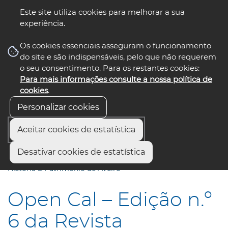
Este site utiliza cookies para melhorar a sua
experiência.
☰ Menu
Os cookies essenciais asseguram o funcionamento
do site e são indispensáveis, pelo que não requerem
o seu consentimento. Para os restantes cookies:
Para mais informações consulte a nossa política de
siga-nos
select language
▼
cookies
.
Personalizar cookies
Aceitar cookies de estatística
Início
Comunicação
Notícias
Desativar cookies de estatística
Open Cal – Edição n.º 6 da Revista “Cadernos de Cultura:
História & Património de Aveiro”
Open Cal – Edição n.º
6 da Revista