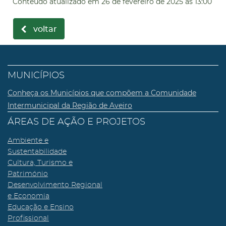
Conteúdo atualizado em
26 de fevereiro de 2025
às 13:00
voltar
MUNICÍPIOS
Conheça os Municípios que compõem a Comunidade
Intermunicipal da Região de Aveiro
ÁREAS DE AÇÃO E PROJETOS
Ambiente e
Sustentabilidade
Cultura, Turismo e
Património
Desenvolvimento Regional
e Economia
Educação e Ensino
Profissional