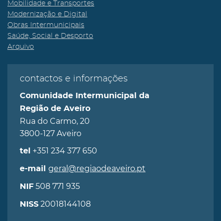
Mobilidade e Transportes
Modernização e Digital
Obras Intermunicipais
Saúde, Social e Desporto
Arquivo
contactos e informações
Comunidade Intermunicipal da
Região de Aveiro
Rua do Carmo, 20
3800-127 Aveiro
+351 234 377 650
tel
geral@regiaodeaveiro.pt
e-mail
508 771 935
NIF
20018144108
NISS