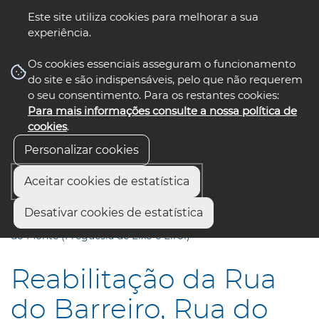
Este site utiliza cookies para melhorar a sua
experiência.
☰ Menu
Os cookies essenciais asseguram o funcionamento
do site e são indispensáveis, pelo que não requerem
o seu consentimento. Para os restantes cookies:
Para mais informações consulte a nossa política de
siga-nos
select language
▼
cookies
.
Personalizar cookies
Aceitar cookies de estatística
Início
Comunicação
Notícias
Desativar cookies de estatística
Reabilitação da Rua do Barreiro, Rua do Forno e Travessa
do Monte (Freguesia de Eixo e Eirol)
Reabilitação da Rua
do Barreiro, Rua do