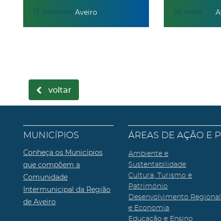
17
setembro
06
maio
Aveiro
A
voltar
MUNICÍPIOS
ÁREAS DE AÇÃO E 
Conheça os Municípios
Ambiente e
que compõem a
Sustentabilidade
Cultura, Turismo e
Comunidade
Património
Intermunicipal da Região
Desenvolvimento Regiona
de Aveiro
e Economia
Educação e Ensino