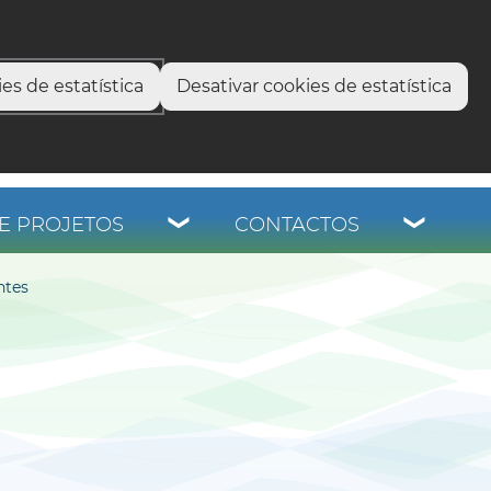
select language
▼
os
es de estatística
Desativar cookies de estatística
E PROJETOS
CONTACTOS
ntes