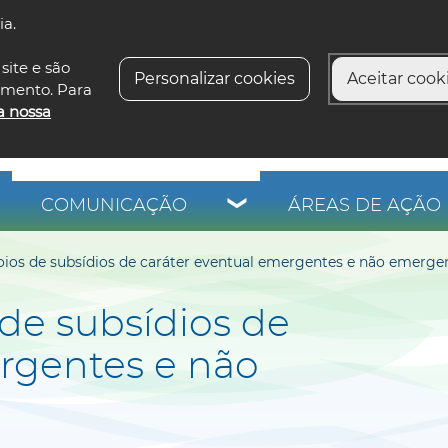
ia.
siga-n
site e são
Personalizar cookies
Aceitar cooki
imento. Para
a nossa
COMUNICAÇÃO
ÁREAS DE AÇÃO 
oios de subsídios de caráter eventual emergentes e não emerge
 de subsídios de
rgentes e não