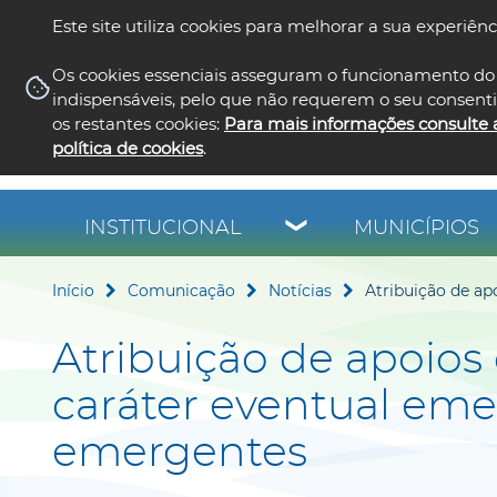
Este site utiliza cookies para melhorar a sua experiênc
Os cookies essenciais asseguram o funcionamento do 
indispensáveis, pelo que não requerem o seu consent
os restantes cookies:
Para mais informações consulte 
política de cookies
.
INSTITUCIONAL
MUNICÍPIOS
Início
Comunicação
Notícias
Atribuição de ap
Atribuição de apoios
caráter eventual eme
emergentes