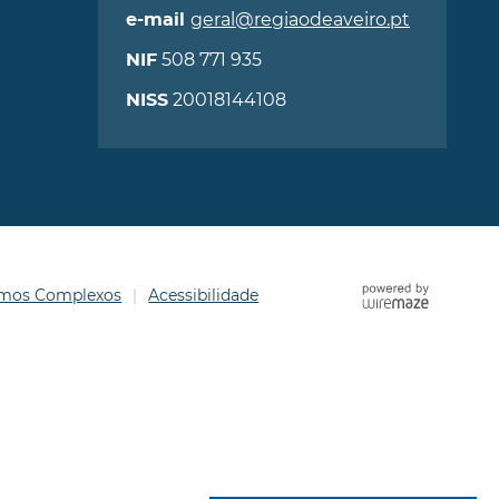
geral@regiaodeaveiro.pt
e-mail
508 771 935
NIF
20018144108
NISS
ermos Complexos
Acessibilidade