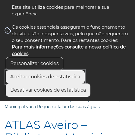
Este site utiliza cookies para melhorar a sua
experiência.
☰ Menu
Os cookies essenciais asseguram o funcionamento
do site e são indispensáveis, pelo que não requerem
o seu consentimento. Para os restantes cookies:
Para mais informações consulte a nossa política de
siga-nos
select language
▼
cookies
.
Personalizar cookies
Aceitar cookies de estatística
Início
Comunicação
Notícias
Desativar cookies de estatística
ATLAS Aveiro – Biblioteca Municipal organiza conversa
com o escritor Raul Minh’Alma, Música para bebés Arquivo
Municipal vai a Requeixo falar das suas águas
ATLAS Aveiro –