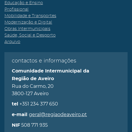
Educação e Ensino
Profissional
Mobilidade e Transportes
Modernização e Digital
Obras Intermunicipais
Saúde, Social e Desporto
Arquivo
contactos e informações
Comunidade Intermunicipal da
Região de Aveiro
Rua do Carmo, 20
3800-127 Aveiro
+351 234 377 650
tel
geral@regiaodeaveiro.pt
e-mail
508 771 935
NIF