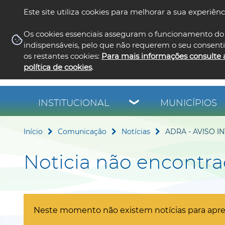
Este site utiliza cookies para melhorar a sua experiênc
Os cookies essenciais asseguram o funcionamento do 
indispensáveis, pelo que não requerem o seu consent
os restantes cookies:
Para mais informações consulte 
política de cookies
.
INSTITUCIONAL
MUNICÍPIOS
Início
Comunicação
Notícias
ADRA - AVISO 
Noticia não encontr
Neste momento não existem notícias para apre