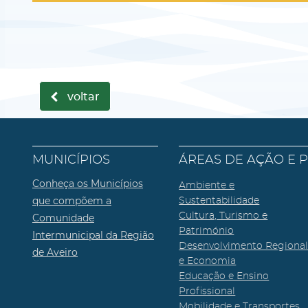
voltar
MUNICÍPIOS
ÁREAS DE AÇÃO E 
Conheça os Municípios
Ambiente e
que compõem a
Sustentabilidade
Cultura, Turismo e
Comunidade
Património
Intermunicipal da Região
Desenvolvimento Regiona
de Aveiro
e Economia
Educação e Ensino
Profissional
Mobilidade e Transportes