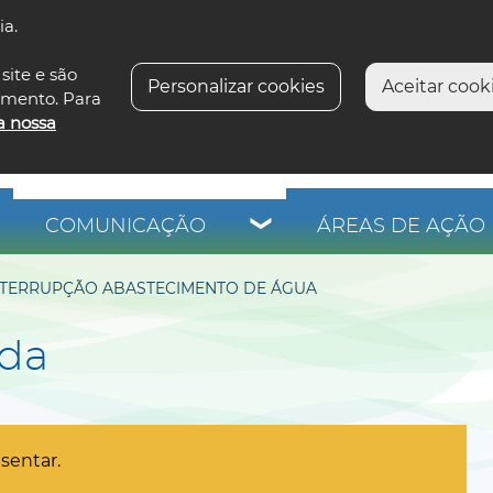
ia.
siga-n
site e são
Personalizar cookies
Aceitar cooki
imento. Para
a nossa
COMUNICAÇÃO
ÁREAS DE AÇÃO 
INTERRUPÇÃO ABASTECIMENTO DE ÁGUA
ada
sentar.