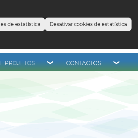
select language
▼
os
es de estatística
Desativar cookies de estatística
E PROJETOS
CONTACTOS