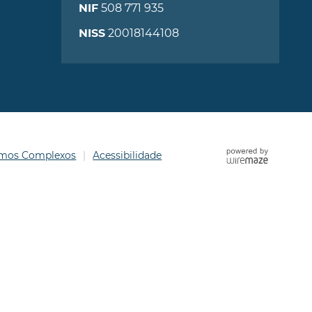
508 771 935
NIF
20018144108
NISS
ermos Complexos
Acessibilidade