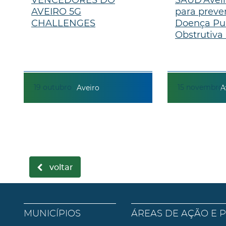
AVEIRO 5G
para preve
CHALLENGES
Doença Pu
Obstrutiva 
19
outubro
15
novembro
Aveiro
A
voltar
MUNICÍPIOS
ÁREAS DE AÇÃO E 