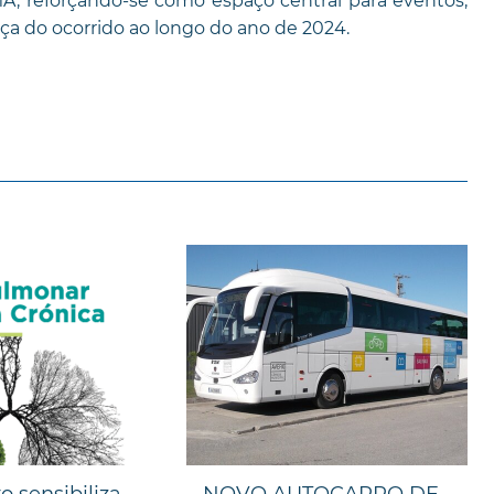
A, reforçando-se como espaço central para eventos,
a do ocorrido ao longo do ano de 2024.
 sensibiliza
NOVO AUTOCARRO DE