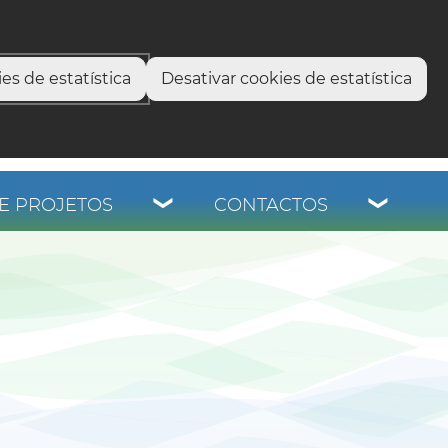
select language
▼
os
es de estatística
Desativar cookies de estatística
E PROJETOS
CONTACTOS