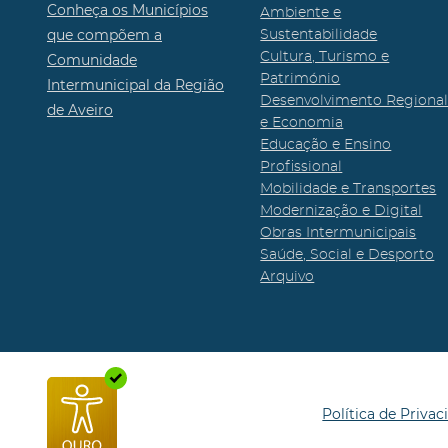
Conheça os Municípios
Ambiente e
que compõem a
Sustentabilidade
Cultura, Turismo e
Comunidade
Património
Intermunicipal da Região
Desenvolvimento Regiona
de Aveiro
e Economia
Educação e Ensino
Profissional
Mobilidade e Transportes
Modernização e Digital
Obras Intermunicipais
Saúde, Social e Desporto
Arquivo
Política de Privac