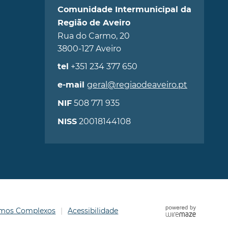
Comunidade Intermunicipal da
Região de Aveiro
Rua do Carmo, 20
3800-127 Aveiro
+351 234 377 650
tel
geral@regiaodeaveiro.pt
e-mail
508 771 935
NIF
20018144108
NISS
ermos Complexos
Acessibilidade