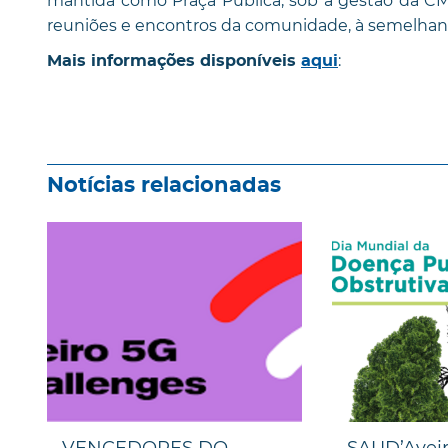
mantida como Praça Pública, sob a gestão da CM
reuniões e encontros da comunidade, à semelhanç
:
Mais informações disponíveis
aqui
Notícias relacionadas
VENCEDORES DO
SAUD’Aveiro