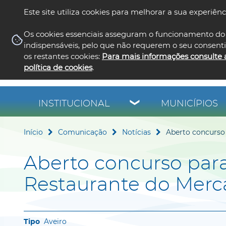
Este site utiliza cookies para melhorar a sua experiênc
Os cookies essenciais asseguram o funcionamento do 
indispensáveis, pelo que não requerem o seu consent
os restantes cookies:
Para mais informações consulte 
política de cookies
.
INSTITUCIONAL
MUNICÍPIOS
Início
Comunicação
Notícias
Aberto concurso
Aberto concurso par
Restaurante do Merc
Aveiro