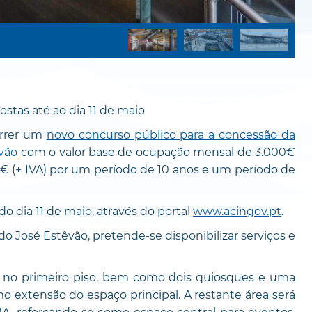
stas até ao dia 11 de maio
orrer um
novo concurso público para a concessão da
vão
com o valor base de ocupação mensal de 3.000€
00€ (+ IVA) por um período de 10 anos e um período de
 dia 11 de maio, através do portal
www.acingov.pt
.
 José Estêvão, pretende-se disponibilizar serviços e
te no primeiro piso, bem como dois quiosques e uma
 extensão do espaço principal. A restante área será