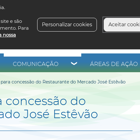
ia.
siga-n
site e são
Personalizar cookies
Aceitar cooki
imento. Para
a nossa
COMUNICAÇÃO
ÁREAS DE AÇÃO 
 para concessão do Restaurante do Mercado José Estêvão
a concessão do
ado José Estêvão