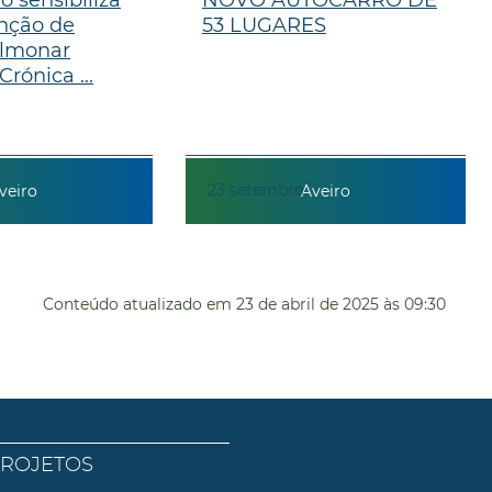
nção de
53 LUGARES
lmonar
Crónica ...
23
setembro
veiro
Aveiro
Conteúdo atualizado em
23 de abril de 2025
às 09:30
PROJETOS