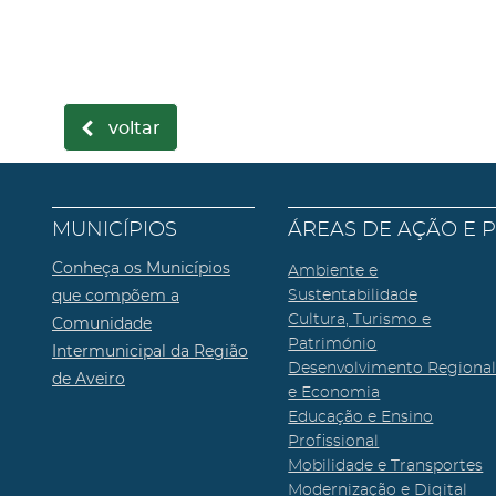
voltar
MUNICÍPIOS
ÁREAS DE AÇÃO E 
Conheça os Municípios
Ambiente e
que compõem a
Sustentabilidade
Cultura, Turismo e
Comunidade
Património
Intermunicipal da Região
Desenvolvimento Regiona
de Aveiro
e Economia
Educação e Ensino
Profissional
Mobilidade e Transportes
Modernização e Digital