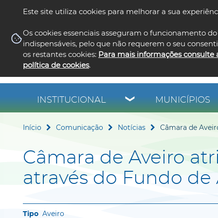
Este site utiliza cookies para melhorar a sua experiênc
Os cookies essenciais asseguram o funcionamento do 
indispensáveis, pelo que não requerem o seu consent
os restantes cookies:
Para mais informações consulte 
política de cookies
.
INSTITUCIONAL
MUNICÍPIOS
Início
Comunicação
Notícias
Câmara de Aveiro
Câmara de Aveiro atr
através do Fundo de 
Aveiro