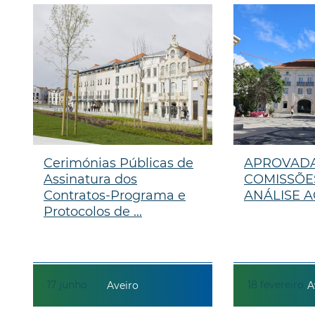
Cerimónias Públicas de
APROVAD
Assinatura dos
COMISSÕE
Contratos-Programa e
ANÁLISE A
Protocolos de ...
17
junho
18
fevereiro
Aveiro
A