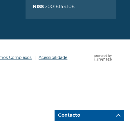
20018144108
NISS
ermos Complexos
Acessibilidade
Contacto
Ir para "Caixa de Contacto"