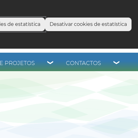
select language
▼
os
es de estatística
Desativar cookies de estatística
E PROJETOS
CONTACTOS