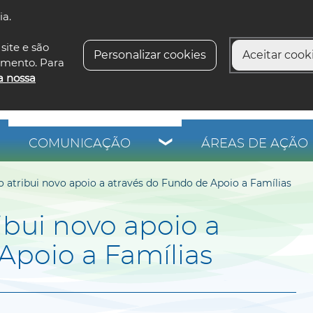
ia.
siga-n
site e são
Personalizar cookies
Aceitar cooki
imento. Para
a nossa
COMUNICAÇÃO
ÁREAS DE AÇÃO 
 atribui novo apoio a através do Fundo de Apoio a Famílias
ibui novo apoio a
Apoio a Famílias