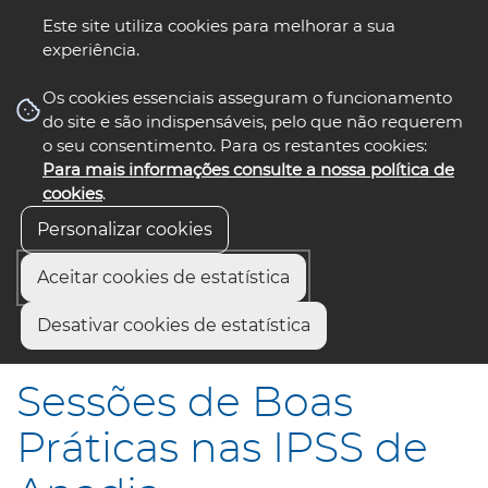
Este site utiliza cookies para melhorar a sua
experiência.
☰ Menu
Os cookies essenciais asseguram o funcionamento
do site e são indispensáveis, pelo que não requerem
o seu consentimento. Para os restantes cookies:
Para mais informações consulte a nossa política de
siga-nos
select language
▼
cookies
.
Personalizar cookies
Aceitar cookies de estatística
Início
Comunicação
Notícias
Desativar cookies de estatística
Sessões de Boas Práticas nas IPSS de Anadia
Sessões de Boas
Práticas nas IPSS de