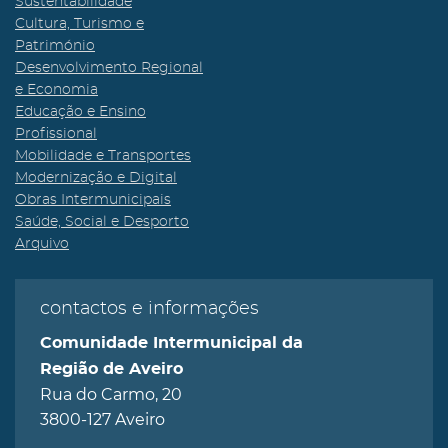
Sustentabilidade
Cultura, Turismo e
Património
Desenvolvimento Regional
e Economia
Educação e Ensino
Profissional
Mobilidade e Transportes
Modernização e Digital
Obras Intermunicipais
Saúde, Social e Desporto
Arquivo
contactos e informações
Comunidade Intermunicipal da
Região de Aveiro
Rua do Carmo, 20
3800-127 Aveiro