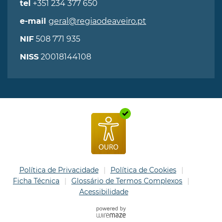
+351 234 377 650
tel
geral@regiaodeaveiro.pt
e-mail
508 771 935
NIF
20018144108
NISS
Política de Privacidade
Política de Cookies
Ficha Técnica
Glossário de Termos Complexos
Acessibilidade