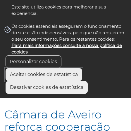
Este site utiliza cookies para melhorar a sua
experiência.
☰ Menu
Os cookies essenciais asseguram o funcionamento
do site e são indispensáveis, pelo que não requerem
o seu consentimento. Para os restantes cookies:
Para mais informações consulte a nossa política de
siga-nos
select language
▼
cookies
.
Personalizar cookies
Aceitar cookies de estatística
Início
Comunicação
Notícias
Desativar cookies de estatística
Câmara de Aveiro reforça cooperação com a Associação
Académica da Universidade de Aveiro
Câmara de Aveiro
reforça cooperação