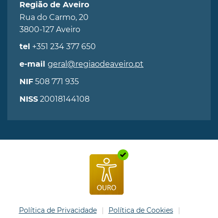
Região de Aveiro
Rua do Carmo, 20
3800-127 Aveiro
+351 234 377 650
tel
geral@regiaodeaveiro.pt
e-mail
508 771 935
NIF
20018144108
NISS
Política de Privacidade
Política de Cookies