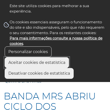
Este site utiliza cookies para melhorar a sua
experiência.
☰ Menu
Os cookies essenciais asseguram o funcionamento
do site e são indispensáveis, pelo que não requerem
o seu consentimento. Para os restantes cookies:
Para mais informações consulte a nossa política de
siga-nos
select language
▼
cookies
.
Personalizar cookies
Aceitar cookies de estatística
Início
Comunicação
Notícias
Desativar cookies de estatística
BANDA MRS ABRIU CICLO DOS CONCERTOS DAS
"QUINTAS DAS ARTES"
BANDA MRS ABRIU
CICLO DOS