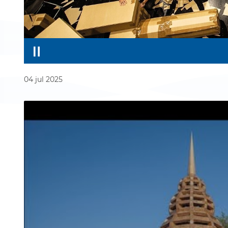
04
jul
2025