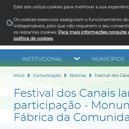
Este site utiliza cookies para melhorar a sua experiênc
Os cookies essenciais asseguram o funcionamento do 
indispensáveis, pelo que não requerem o seu consent
os restantes cookies:
Para mais informações consulte 
política de cookies
.
INSTITUCIONAL
MUNICÍPIOS
Início
Comunicação
Notícias
Festival dos Can
Festival dos Canais l
participação - Monum
Fábrica da Comunid