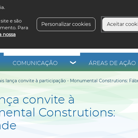
ia.
siga-n
site e são
Personalizar cookies
Aceitar cooki
imento. Para
a nossa
COMUNICAÇÃO
ÁREAS DE AÇÃO 
ais lança convite à participação - Monumental Construtions: Fá
ança convite à
ental Construtions:
ade