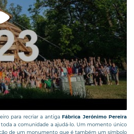
iro para recriar a antiga
Fábrica Jerónimo Pereira
a toda a comunidade a ajudá-lo. Um momento único
trução de um monumento que é também um símbolo