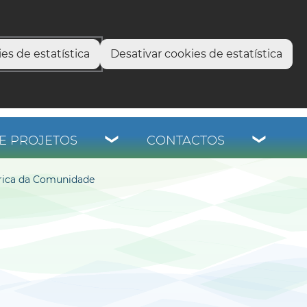
select language
▼
os
es de estatística
Desativar cookies de estatística
E PROJETOS
CONTACTOS
brica da Comunidade