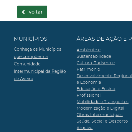
voltar
MUNICÍPIOS
ÁREAS DE AÇÃO E 
Conheça os Municípios
Ambiente e
que compõem a
Sustentabilidade
Cultura, Turismo e
Comunidade
Património
Intermunicipal da Região
Desenvolvimento Regiona
de Aveiro
e Economia
Educação e Ensino
Profissional
Mobilidade e Transportes
Modernização e Digital
Obras Intermunicipais
Saúde, Social e Desporto
Arquivo