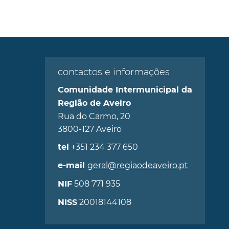
contactos e informações
Comunidade Intermunicipal da
Região de Aveiro
Rua do Carmo, 20
3800-127 Aveiro
+351 234 377 650
tel
geral@regiaodeaveiro.pt
e-mail
508 771 935
NIF
20018144108
NISS