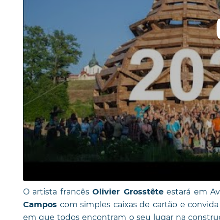
O artista francês
estará em Ave
Olivier Grosstête
com simples caixas de cartão e convid
Campos
em que todos encontram o seu lugar na cons