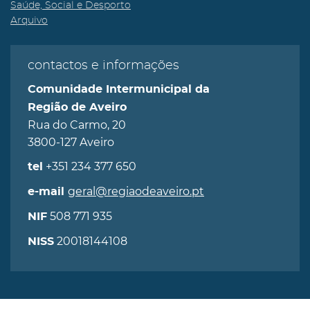
Saúde, Social e Desporto
Arquivo
contactos e informações
Comunidade Intermunicipal da
Região de Aveiro
Rua do Carmo, 20
3800-127 Aveiro
+351 234 377 650
tel
geral@regiaodeaveiro.pt
e-mail
508 771 935
NIF
20018144108
NISS