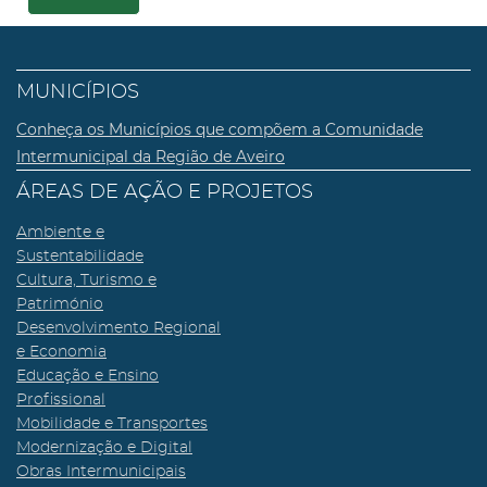
MUNICÍPIOS
Conheça os Municípios que compõem a Comunidade
Intermunicipal da Região de Aveiro
ÁREAS DE AÇÃO E PROJETOS
Ambiente e
Sustentabilidade
Cultura, Turismo e
Património
Desenvolvimento Regional
e Economia
Educação e Ensino
Profissional
Mobilidade e Transportes
Modernização e Digital
Obras Intermunicipais