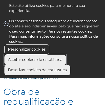
Este site utiliza cookies para melhorar a sua
experiência.
☰ Menu
Os cookies essenciais asseguram o funcionamento
do site e são indispensáveis, pelo que não requerem
o seu consentimento. Para os restantes cookies:
Para mais informações consulte a nossa política de
siga-nos
select language
▼
cookies
.
Personalizar cookies
Aceitar cookies de estatística
Início
Comunicação
Notícias
Desativar cookies de estatística
Obra de requalificação e ampliação da Extensão de Saúde
da Gafanha da Nazaré já arrancou
Obra de
requalificação e