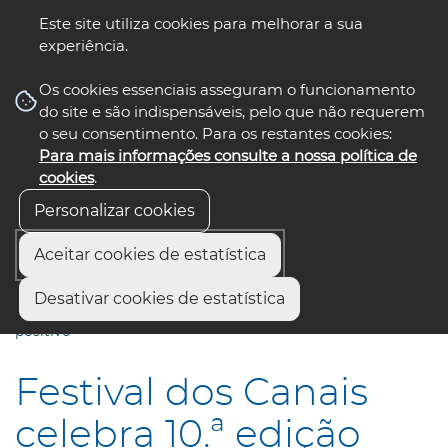
Este site utiliza cookies para melhorar a sua
experiência.
☰ Menu
Os cookies essenciais asseguram o funcionamento
do site e são indispensáveis, pelo que não requerem
o seu consentimento. Para os restantes cookies:
Para mais informações consulte a nossa política de
siga-nos
select language
▼
cookies
.
Personalizar cookies
Aceitar cookies de estatística
Início
Comunicação
Notícias
Desativar cookies de estatística
Festival dos Canais celebra 10.ª edição com balanço muito
positivo
Festival dos Canais
celebra 10.ª edição