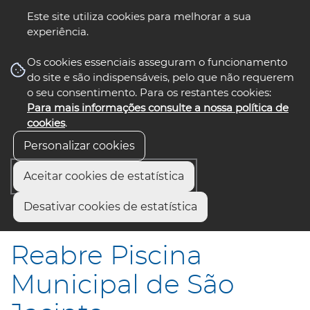
Este site utiliza cookies para melhorar a sua
experiência.
☰ Menu
Os cookies essenciais asseguram o funcionamento
do site e são indispensáveis, pelo que não requerem
o seu consentimento. Para os restantes cookies:
Para mais informações consulte a nossa política de
siga-nos
select language
▼
cookies
.
Personalizar cookies
Aceitar cookies de estatística
Início
Comunicação
Notícias
Desativar cookies de estatística
Reabre Piscina Municipal de São Jacinto
Reabre Piscina
Municipal de São