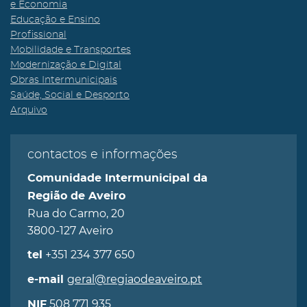
e Economia
Educação e Ensino
Profissional
Mobilidade e Transportes
Modernização e Digital
Obras Intermunicipais
Saúde, Social e Desporto
Arquivo
contactos e informações
Comunidade Intermunicipal da
Região de Aveiro
Rua do Carmo, 20
3800-127 Aveiro
+351 234 377 650
tel
geral@regiaodeaveiro.pt
e-mail
508 771 935
NIF