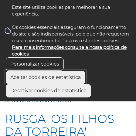
Este site utiliza cookies para melhorar a sua
experiência.
☰ Menu
Os cookies essenciais asseguram o funcionamento
do site e são indispensáveis, pelo que não requerem
o seu consentimento. Para os restantes cookies:
Para mais informações consulte a nossa política de
siga-nos
select language
▼
cookies
.
Personalizar cookies
Aceitar cookies de estatística
Início
Comunicação
Notícias
Desativar cookies de estatística
RUSGA "OS FILHOS DA TORREIRA" VENCEU O CONCURSO
DE RUSGAS DO SÃO PAIO 2025
RUSGA 'OS FILHOS
DA TORREIRA'