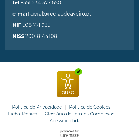
+351 234 377 650
tel
geral@regiaodeaveiro.pt
e-mail
508 771 935
NIF
20018144108
NISS
Política de Privacidade
Política de Cookies
Ficha Técnica
Glossário de Termos Complexos
Acessibilidade