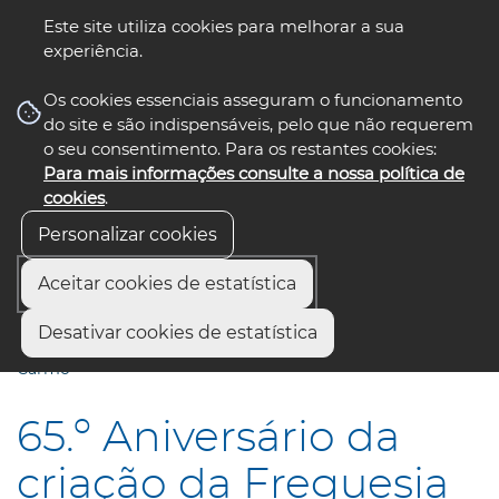
Este site utiliza cookies para melhorar a sua
experiência.
☰ Menu
Os cookies essenciais asseguram o funcionamento
do site e são indispensáveis, pelo que não requerem
o seu consentimento. Para os restantes cookies:
Para mais informações consulte a nossa política de
siga-nos
select language
▼
cookies
.
Personalizar cookies
Aceitar cookies de estatística
Início
Comunicação
Notícias
Desativar cookies de estatística
65.º Aniversário da criação da Freguesia da Gafanha do
Carmo
65.º Aniversário da
criação da Freguesia