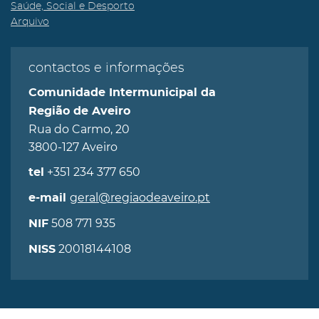
Saúde, Social e Desporto
Arquivo
contactos e informações
Comunidade Intermunicipal da
Região de Aveiro
Rua do Carmo, 20
3800-127 Aveiro
+351 234 377 650
tel
geral@regiaodeaveiro.pt
e-mail
508 771 935
NIF
20018144108
NISS