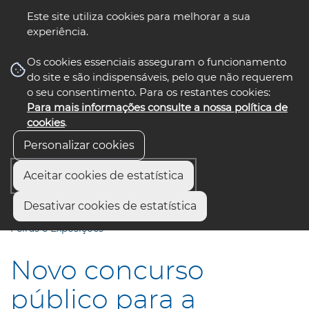
Este site utiliza cookies para melhorar a sua
experiência.
☰ Menu
Os cookies essenciais asseguram o funcionamento
do site e são indispensáveis, pelo que não requerem
o seu consentimento. Para os restantes cookies:
Para mais informações consulte a nossa política de
siga-nos
select language
▼
cookies
.
Personalizar cookies
Aceitar cookies de estatística
Início
Comunicação
Notícias
Desativar cookies de estatística
Novo concurso público para a reabilitação do Parque de
Feiras e Exposições
Novo concurso
público para a