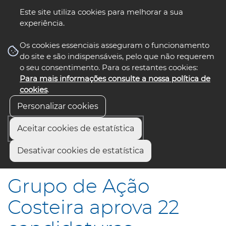
Este site utiliza cookies para melhorar a sua
experiência.
☰ Menu
Os cookies essenciais asseguram o funcionamento
do site e são indispensáveis, pelo que não requerem
o seu consentimento. Para os restantes cookies:
Para mais informações consulte a nossa política de
siga-nos
select language
▼
cookies
.
Personalizar cookies
Aceitar cookies de estatística
Início
Comunicação
Notícias
Desativar cookies de estatística
Grupo de Ação Costeira aprova 22 candidaturas
Grupo de Ação
Costeira aprova 22