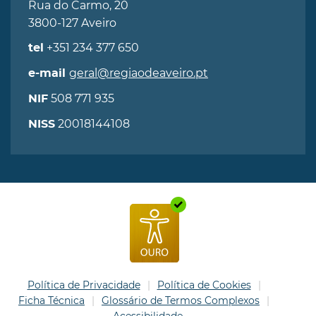
Rua do Carmo, 20
3800-127 Aveiro
+351 234 377 650
tel
geral@regiaodeaveiro.pt
e-mail
508 771 935
NIF
20018144108
NISS
Política de Privacidade
Política de Cookies
Ficha Técnica
Glossário de Termos Complexos