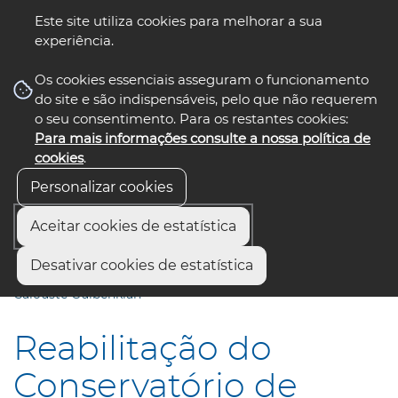
Este site utiliza cookies para melhorar a sua
experiência.
☰ Menu
Os cookies essenciais asseguram o funcionamento
do site e são indispensáveis, pelo que não requerem
o seu consentimento. Para os restantes cookies:
Para mais informações consulte a nossa política de
siga-nos
select language
▼
cookies
.
Personalizar cookies
Aceitar cookies de estatística
Início
Comunicação
Notícias
Desativar cookies de estatística
Reabilitação do Conservatório de Música de Aveiro
Calouste Gulbenkian
Reabilitação do
Conservatório de