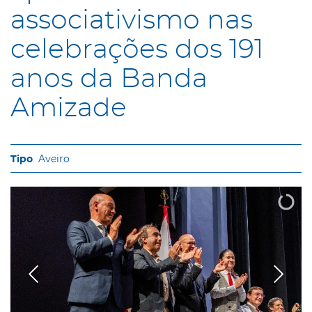
associativismo nas
celebrações dos 191
anos da Banda
Amizade
Aveiro