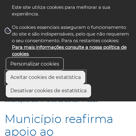
Este site utiliza cookies para melhorar a sua
experiência.
☰ Menu
Os cookies essenciais asseguram o funcionamento
do site e são indispensáveis, pelo que não requerem
o seu consentimento. Para os restantes cookies:
Para mais informações consulte a nossa política de
siga-nos
select language
▼
cookies
.
Personalizar cookies
Aceitar cookies de estatística
Início
Comunicação
Notícias
Desativar cookies de estatística
Município reafirma apoio ao associativismo nas
celebrações dos 191 anos da Banda Amizade
Município reafirma
apoio ao