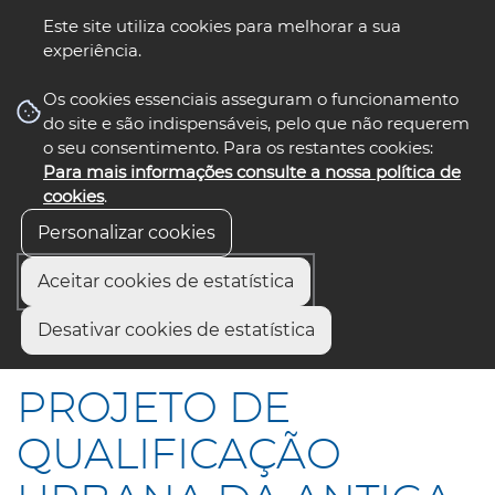
Este site utiliza cookies para melhorar a sua
experiência.
☰ Menu
Os cookies essenciais asseguram o funcionamento
do site e são indispensáveis, pelo que não requerem
o seu consentimento. Para os restantes cookies:
Para mais informações consulte a nossa política de
siga-nos
select language
▼
cookies
.
Personalizar cookies
Aceitar cookies de estatística
Início
Comunicação
Notícias
Desativar cookies de estatística
PROJETO DE QUALIFICAÇÃO URBANA DA ANTIGA EN 109
PROJETO DE
QUALIFICAÇÃO