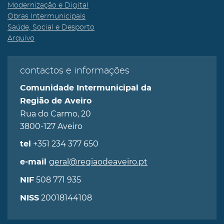
Modernização e Digital
Obras Intermunicipais
Saúde, Social e Desporto
Arquivo
contactos e informações
Comunidade Intermunicipal da
Região de Aveiro
Rua do Carmo, 20
3800-127 Aveiro
+351 234 377 650
tel
geral@regiaodeaveiro.pt
e-mail
508 771 935
NIF
20018144108
NISS