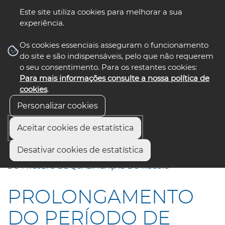
Este site utiliza cookies para melhorar a sua
experiência.
☰ Menu
Os cookies essenciais asseguram o funcionamento
do site e são indispensáveis, pelo que não requerem
o seu consentimento. Para os restantes cookies:
Para mais informações consulte a nossa política de
siga-nos
select language
▼
cookies
.
Personalizar cookies
Aceitar cookies de estatística
Início
Comunicação
Notícias
Desativar cookies de estatística
PROLONGAMENTO DO PERÍODO DE AUDIÇÃO PÚBLICA
DO PROJETO DE QUALIFICAÇÃO DO ROSSIO
PROLONGAMENTO
DO PERÍODO DE