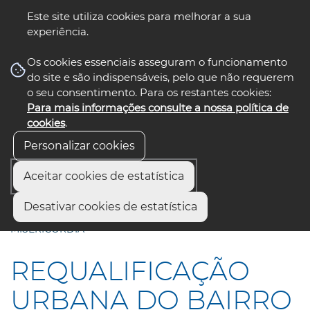
Este site utiliza cookies para melhorar a sua
experiência.
☰ Menu
Os cookies essenciais asseguram o funcionamento
do site e são indispensáveis, pelo que não requerem
o seu consentimento. Para os restantes cookies:
Para mais informações consulte a nossa política de
siga-nos
select language
▼
cookies
.
Personalizar cookies
Aceitar cookies de estatística
Início
Comunicação
Notícias
Desativar cookies de estatística
REQUALIFICAÇÃO URBANA DO BAIRRO DA
MISERICÓRDIA
REQUALIFICAÇÃO
URBANA DO BAIRRO