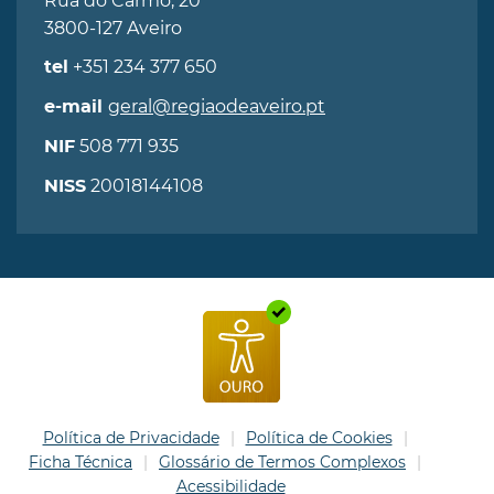
Rua do Carmo, 20
3800-127 Aveiro
+351 234 377 650
tel
geral@regiaodeaveiro.pt
e-mail
508 771 935
NIF
20018144108
NISS
Política de Privacidade
Política de Cookies
Ficha Técnica
Glossário de Termos Complexos
Acessibilidade