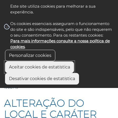
Este site utiliza cookies para melhorar a sua
experiência.
☰ Menu
Os cookies essenciais asseguram o funcionamento
do site e são indispensáveis, pelo que não requerem
o seu consentimento. Para os restantes cookies:
Para mais informações consulte a nossa política de
siga-nos
select language
▼
cookies
.
Personalizar cookies
Aceitar cookies de estatística
Início
Comunicação
Notícias
Desativar cookies de estatística
ALTERAÇÃO DO LOCAL E CARÁTER DA REUNIÃO DE
19SET19
ALTERAÇÃO DO
LOCAL E CARÁTER