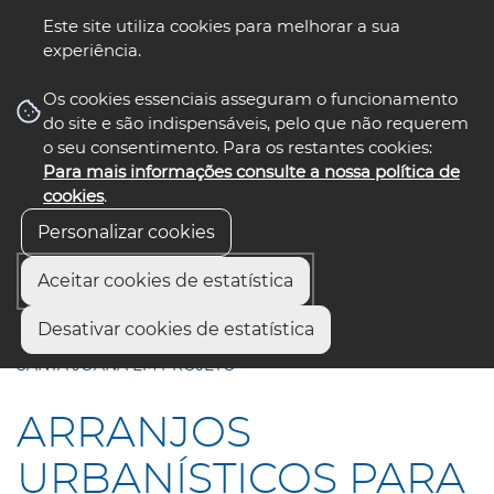
Este site utiliza cookies para melhorar a sua
experiência.
☰ Menu
Os cookies essenciais asseguram o funcionamento
do site e são indispensáveis, pelo que não requerem
o seu consentimento. Para os restantes cookies:
Para mais informações consulte a nossa política de
siga-nos
select language
▼
cookies
.
Personalizar cookies
Aceitar cookies de estatística
Início
Comunicação
Notícias
Desativar cookies de estatística
ARRANJOS URBANÍSTICOS PARA ARADAS, ESGUEIRA E
SANTA JOANA EM PROJETO
ARRANJOS
URBANÍSTICOS PARA