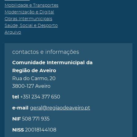
Mobilidade e Transportes
Modernização e Digital
Obras Intermunicipais
Saúde, Social e Desporto
Arquivo
contactos e informações
Comunidade Intermunicipal da
Região de Aveiro
Rua do Carmo, 20
3800-127 Aveiro
+351 234 377 650
tel
geral@regiaodeaveiro.pt
e-mail
508 771 935
NIF
20018144108
NISS