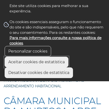
Este site utiliza cookies para melhorar a sua
experiência.
☰ Menu
Os cookies essenciais asseguram o funcionamento
do site e são indispensáveis, pelo que não requerem
o seu consentimento. Para os restantes cookies:
Para mais informações consulte a nossa política de
siga-nos
select language
▼
cookies
.
Personalizar cookies
Aceitar cookies de estatística
Início
Comunicação
Notícias
Desativar cookies de estatística
CÂMARA MUNICIPAL DA MURTOSA ABRE CANDIDATURAS
PARA O PROGRAMA DE APOIO MUNICIPAL AO
ARRENDAMENTO HABITACIONAL
CÂMARA MUNICIPAL