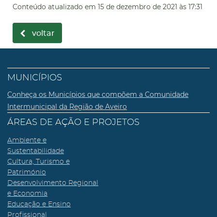
Conteúdo atualizado em
15 de dezembro de 2021
às 17:31
voltar
MUNICÍPIOS
Conheça os Municípios que compõem a Comunidade
Intermunicipal da Região de Aveiro
ÁREAS DE AÇÃO E PROJETOS
Ambiente e
Sustentabilidade
Cultura, Turismo e
Património
Desenvolvimento Regional
e Economia
Educação e Ensino
Profissional