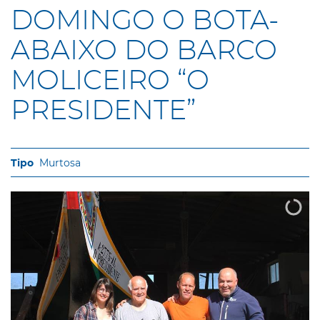
DOMINGO O BOTA-
ABAIXO DO BARCO
MOLICEIRO “O
PRESIDENTE”
Murtosa