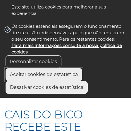
Este site utiliza cookies para melhorar a sua
experiência.
☰ Menu
Os cookies essenciais asseguram o funcionamento
do site e são indispensáveis, pelo que não requerem
o seu consentimento. Para os restantes cookies:
Para mais informações consulte a nossa política de
siga-nos
select language
▼
cookies
.
Personalizar cookies
Aceitar cookies de estatística
Início
Comunicação
Notícias
Desativar cookies de estatística
CAIS DO BICO RECEBE ESTE DOMINGO O BOTA-ABAIXO
DO BARCO MOLICEIRO “O PRESIDENTE”
CAIS DO BICO
RECEBE ESTE