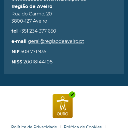
Região de Aveiro
Rua do Carmo, 20
3800-127 Aveiro
+351 234 377 650
tel
geral@regiaodeaveiro.pt
e-mail
508 771 935
NIF
20018144108
NISS
Política de Privacidade
Política de Cookies